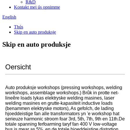
R&D
Kontakt mei ús opnimme
English
Thús
Skip en auto produksje
Skip en auto produksje
Oersicht
Auto produksje workshops (pressing workshops, welding
workshops, assemblage workshops.) Brûk in protte net-
lineêre loads lykas elektryske welding masines, laser
welding masines en grutte-kapasiteit inductive loads
(benammen elektryske motors), As gefolch, de lading
hjoeddeistige fan alle transformators yn 'e workshop hat
serieuze harmonic stroom foar 3rd, 5th, 7th, 9th en 11th.De
totale spanning ferfoarming taryf fan 400 V low-voltage
bus is mear as 5%, en de totale hjoeddeistige distortion