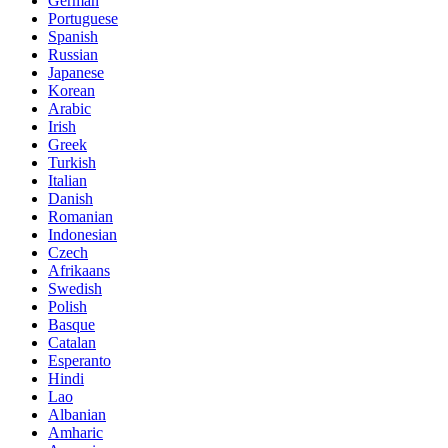
German
Portuguese
Spanish
Russian
Japanese
Korean
Arabic
Irish
Greek
Turkish
Italian
Danish
Romanian
Indonesian
Czech
Afrikaans
Swedish
Polish
Basque
Catalan
Esperanto
Hindi
Lao
Albanian
Amharic