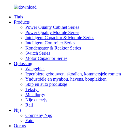
Thús
Products
Power Quality Cabinet Series
Power Quality Module Series
Intelligent Capacitor & Module Series
Intelligent Controller Series
Kondensator & Reaktor Series
Switch Series
Motor Capacitor Series
Oplossing
Wengebiet
Iepenbiere gebouwen, skoallen, kommersjele romten
Yndustriële en mynbou, havens, bouplakken
Skip en auto produksje
Tekstyl
Metallurgy
Nije enerzjy
Rail
Nijs
Company Nijs
Fairs
Oer ús