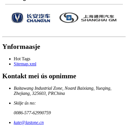
Ynformaasje
Hot Tags
Sitemap.xml
Kontakt mei ús opnimme
Baitawang Industrial Zone, Noard Baixiang, Yueqing,
Zhejiang, 325603, PRChina
Skilje ús no:
0086-577-62990759
kate@lastone.cn