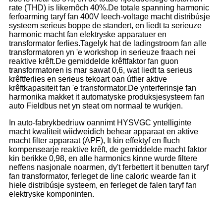
rate (THD) is likernôch 40%.De totale spanning harmonic
ferfoarming taryf fan 400V leech-voltage macht distribúsje
systeem serieus boppe de standert, en liedt ta serieuze
harmonic macht fan elektryske apparatuer en
transformator ferlies.Tagelyk hat de ladingstroom fan alle
transformatoren yn 'e workshop in serieuze fraach nei
reaktive krêft.De gemiddelde krêftfaktor fan guon
transformatoren is mar sawat 0,6, wat liedt ta serieus
krêftferlies en serieus tekoart oan útfier aktive
krêftkapasiteit fan 'e transformator.De ynterferinsje fan
harmonika makket it automatyske produksjesysteem fan
auto Fieldbus net yn steat om normaal te wurkjen.
In auto-fabrykbedriuw oannimt HYSVGC yntelliginte
macht kwaliteit wiidweidich behear apparaat en aktive
macht filter apparaat (APF), It kin effektyf en fluch
kompensearje reaktive krêft, de gemiddelde macht faktor
kin berikke 0,98, en alle harmonics kinne wurde filtere
neffens nasjonale noarmen, dy't ferbettert it benutten taryf
fan transformator, ferleget de line caloric wearde fan it
hiele distribúsje systeem, en ferleget de falen taryf fan
elektryske komponinten.