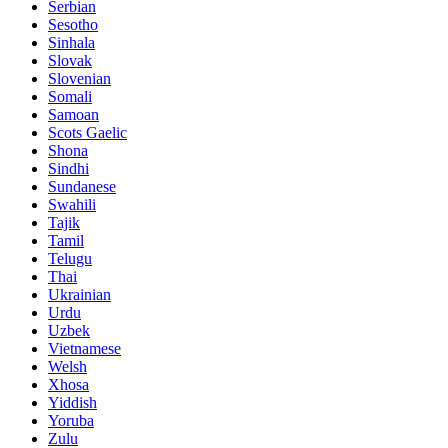
Serbian
Sesotho
Sinhala
Slovak
Slovenian
Somali
Samoan
Scots Gaelic
Shona
Sindhi
Sundanese
Swahili
Tajik
Tamil
Telugu
Thai
Ukrainian
Urdu
Uzbek
Vietnamese
Welsh
Xhosa
Yiddish
Yoruba
Zulu